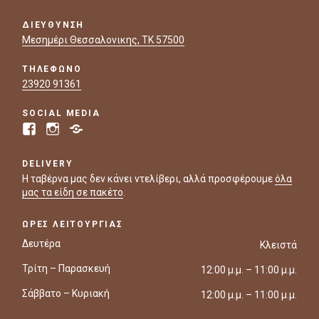
ΔΙΕΥΘΥΝΣΗ
Μεσημέρι Θεσσαλονικης, ΤΚ 57500
ΤΗΛΈΦΩΝΟ
23920 91361
SOCIAL MEDIA
DELIVERY
Η ταβέρνα μας δεν κάνει ντελίβερι, αλλά προσφέρουμε
όλα
μας τα είδη σε πακέτο
.
ΩΡΕΣ ΛΕΙΤΟΥΡΓΙΑΣ
Δευτέρα
Κλειστά
Τρίτη – Παρασκευή
12:00 μ.μ. – 11:00 μ.μ.
Σάββατο – Κυριακή
12:00 μ.μ. – 11:00 μ.μ.